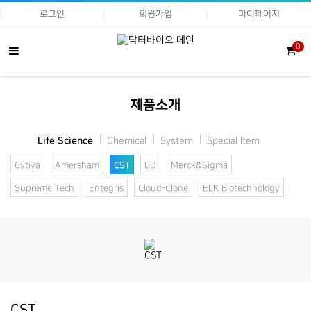
로그인
회원가입
마이페이지
0
제품소개
Life Science
Chemical
System
Special Item
Cytiva
Amersham
CST
BD
Merck&Sigma
Supreme Tech
Entegris
Cloud-Clone
ELK Biotechnology
CST